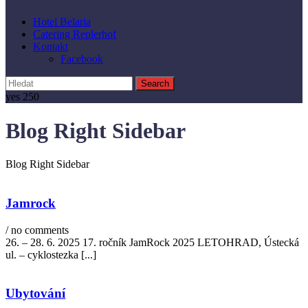
Hotel Belaria
Catering Replerhof
Kontakt
Facebook
yes
250
Blog Right Sidebar
Blog Right Sidebar
Jamrock
/ no comments
26. – 28. 6. 2025 17. ročník JamRock 2025 LETOHRAD, Ústecká
ul. – cyklostezka
[...]
Ubytování