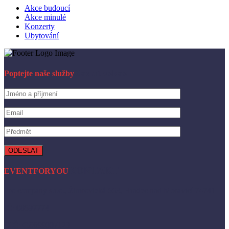
Akce budoucí
Akce minulé
Konzerty
Ubytování
Zaslat vzkaz
Poptejte naše služby
KONTAKT
EVENTFORYOU
Pro company s.r.o., Žimrovická 663, Hradec nad Moravicí 74741
IČ: 08597774
DIČ: CZ699007123